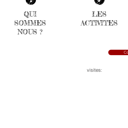
QUI
LES
SOMMES
ACTIVITES
NOUS ?
Co
visites: